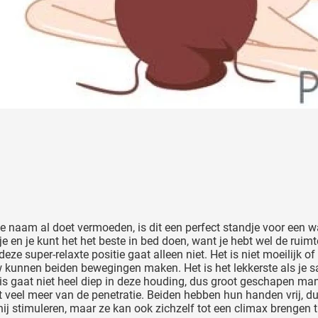
 de naam al doet vermoeden, is dit een perfect standje voor een 
je en je kunt het het beste in bed doen, want je hebt wel de ruim
eze super-relaxte positie gaat alleen niet. Het is niet moeilijk o
kunnen beiden bewegingen maken. Het is het lekkerste als je sam
is gaat niet heel diep in deze houding, dus groot geschapen mann
lt veel meer van de penetratie. Beiden hebben hun handen vrij, du
ij stimuleren, maar ze kan ook zichzelf tot een climax brengen ti