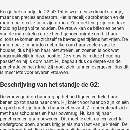
Ken jij het standje de G2 al? Dit is weer een verticaal standje,
maar dan precies andersom. Het is redelijk acrobatisch en de
man moet sterk zijn in zijn armen. Zij moet lenig zijn om deze
houding lang vol te houden. De vrouw kan de billen en benen
van de man strelen en ze heeft genoeg ruimte om bij haar
clitoris te komen en zichzelf te bevredigen tijdens het vrijen. De
man moet zijn handen gebruiken om haar voeten vast te
houden, dus hij kan haar niet strelen, en zoenen is ook wat
ongemakkelijk in deze positie. De vrouw is in deze houding
passief en hij is dominant. Hij bepaalt dus de diepte van de
penetratie en het ritme. Zij moet zich kunnen overgeven, dus dit
is meer iets voor ervaren vrouwen.
Beschrijving van het standje de G2:
De vrouw gaat op haar rug op het bed liggen en trekt haar
benen op tot naast haar oren. Hij knielt voor haar op zijn knieën
en pakt met zijn handen haar voeten vast. Zij ondersteunt zich
met haar schouders en haar bovenrug. Nu kan hij haar
penetreren en gaan bewegen. Dit moet je echt op een zachte
ondergrond doen, anders krijg je als man last van je knieën. De
penis komt heel diep in de vagina bij deze positie, dus de vrouw