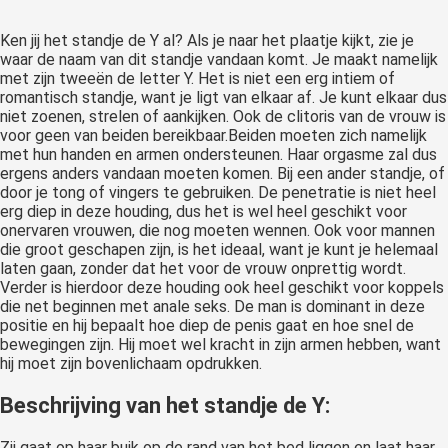
Ken jij het standje de Y al? Als je naar het plaatje kijkt, zie je
waar de naam van dit standje vandaan komt. Je maakt namelijk
met zijn tweeën de letter Y. Het is niet een erg intiem of
romantisch standje, want je ligt van elkaar af. Je kunt elkaar dus
niet zoenen, strelen of aankijken. Ook de clitoris van de vrouw is
voor geen van beiden bereikbaar.Beiden moeten zich namelijk
met hun handen en armen ondersteunen. Haar orgasme zal dus
ergens anders vandaan moeten komen. Bij een ander standje, of
door je tong of vingers te gebruiken. De penetratie is niet heel
erg diep in deze houding, dus het is wel heel geschikt voor
onervaren vrouwen, die nog moeten wennen. Ook voor mannen
die groot geschapen zijn, is het ideaal, want je kunt je helemaal
laten gaan, zonder dat het voor de vrouw onprettig wordt.
Verder is hierdoor deze houding ook heel geschikt voor koppels
die net beginnen met anale seks. De man is dominant in deze
positie en hij bepaalt hoe diep de penis gaat en hoe snel de
bewegingen zijn. Hij moet wel kracht in zijn armen hebben, want
hij moet zijn bovenlichaam opdrukken.
Beschrijving van het standje de Y:
Zij gaat op haar buik op de rand van het bed liggen en laat haar