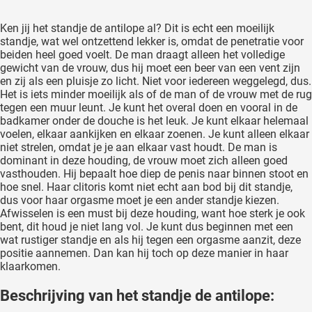
Ken jij het standje de antilope al? Dit is echt een moeilijk
standje, wat wel ontzettend lekker is, omdat de penetratie voor
beiden heel goed voelt. De man draagt alleen het volledige
gewicht van de vrouw, dus hij moet een beer van een vent zijn
en zij als een pluisje zo licht. Niet voor iedereen weggelegd, dus.
Het is iets minder moeilijk als of de man of de vrouw met de rug
tegen een muur leunt. Je kunt het overal doen en vooral in de
badkamer onder de douche is het leuk. Je kunt elkaar helemaal
voelen, elkaar aankijken en elkaar zoenen. Je kunt alleen elkaar
niet strelen, omdat je je aan elkaar vast houdt. De man is
dominant in deze houding, de vrouw moet zich alleen goed
vasthouden. Hij bepaalt hoe diep de penis naar binnen stoot en
hoe snel. Haar clitoris komt niet echt aan bod bij dit standje,
dus voor haar orgasme moet je een ander standje kiezen.
Afwisselen is een must bij deze houding, want hoe sterk je ook
bent, dit houd je niet lang vol. Je kunt dus beginnen met een
wat rustiger standje en als hij tegen een orgasme aanzit, deze
positie aannemen. Dan kan hij toch op deze manier in haar
klaarkomen.
Beschrijving van het standje de antilope: