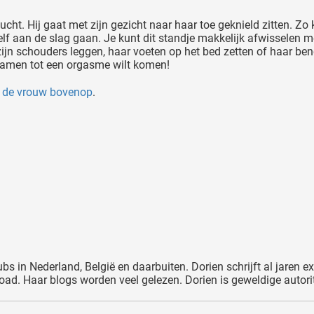
cht. Hij gaat met zijn gezicht naar haar toe geknield zitten. Zo
lf aan de slag gaan. Je kunt dit standje makkelijk afwisselen 
zijn schouders leggen, haar voeten op het bed zetten of haar b
r samen tot een orgasme wilt komen!
e
de vrouw bovenop
.
ubs in Nederland, België en daarbuiten. Dorien schrijft al jaren 
d. Haar blogs worden veel gelezen. Dorien is geweldige autorit