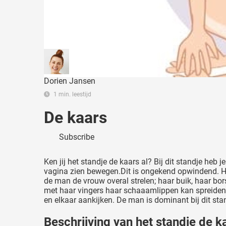
Dorien Jansen
1 min. leestijd
De kaars
Subscribe
Ken jij het standje de kaars al? Bij dit standje heb 
vagina zien bewegen.Dit is ongekend opwindend. Hij
de man de vrouw overal strelen; haar buik, haar bors
met haar vingers haar schaaamlippen kan spreiden te
en elkaar aankijken. De man is dominant bij dit stand
Beschrijving van het standje de k